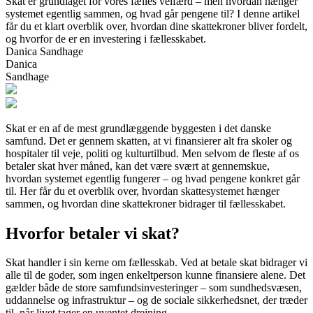
Skat er grundlaget for vores fælles velfærd – men hvordan hænger
systemet egentlig sammen, og hvad går pengene til? I denne artikel
får du et klart overblik over, hvordan dine skattekroner bliver fordelt,
og hvorfor de er en investering i fællesskabet.
Danica Sandhage
Danica
Sandhage
Skat er en af de mest grundlæggende byggesten i det danske
samfund. Det er gennem skatten, at vi finansierer alt fra skoler og
hospitaler til veje, politi og kulturtilbud. Men selvom de fleste af os
betaler skat hver måned, kan det være svært at gennemskue,
hvordan systemet egentlig fungerer – og hvad pengene konkret går
til. Her får du et overblik over, hvordan skattesystemet hænger
sammen, og hvordan dine skattekroner bidrager til fællesskabet.
Hvorfor betaler vi skat?
Skat handler i sin kerne om fællesskab. Ved at betale skat bidrager vi
alle til de goder, som ingen enkeltperson kunne finansiere alene. Det
gælder både de store samfundsinvesteringer – som sundhedsvæsen,
uddannelse og infrastruktur – og de sociale sikkerhedsnet, der træder
til, når livet tager en uventet drejning.