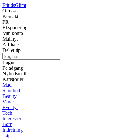
Fritids
Glimt
Om os
Kontakt
PR
Eksponering
Min konto
Mailnyt
Affiliate
Del et tip
Login
Få adgang
Nyhedsmail
Kategorier
Mad
Sundhed
Beauty
Vaner
Eventyr
Tech
Interesser
Børn
Indretning
Tøj