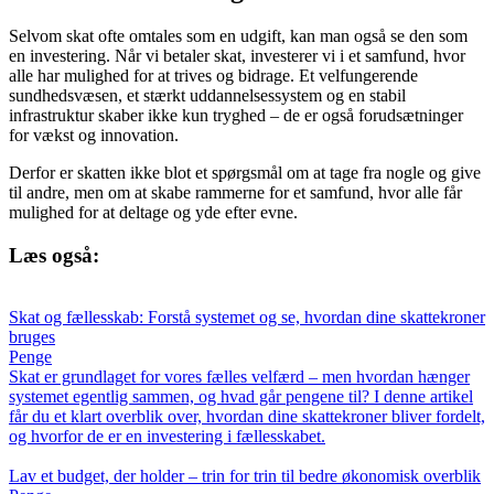
Selvom skat ofte omtales som en udgift, kan man også se den som
en investering. Når vi betaler skat, investerer vi i et samfund, hvor
alle har mulighed for at trives og bidrage. Et velfungerende
sundhedsvæsen, et stærkt uddannelsessystem og en stabil
infrastruktur skaber ikke kun tryghed – de er også forudsætninger
for vækst og innovation.
Derfor er skatten ikke blot et spørgsmål om at tage fra nogle og give
til andre, men om at skabe rammerne for et samfund, hvor alle får
mulighed for at deltage og yde efter evne.
Læs også:
Skat og fællesskab: Forstå systemet og se, hvordan dine skattekroner
bruges
Penge
Skat er grundlaget for vores fælles velfærd – men hvordan hænger
systemet egentlig sammen, og hvad går pengene til? I denne artikel
får du et klart overblik over, hvordan dine skattekroner bliver fordelt,
og hvorfor de er en investering i fællesskabet.
Lav et budget, der holder – trin for trin til bedre økonomisk overblik