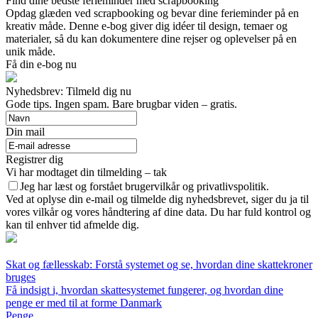
Find dine bedste ferieminder med scrapbooking
Opdag glæden ved scrapbooking og bevar dine ferieminder på en
kreativ måde. Denne e-bog giver dig idéer til design, temaer og
materialer, så du kan dokumentere dine rejser og oplevelser på en
unik måde.
Få din e-bog nu
Nyhedsbrev: Tilmeld dig nu
Gode tips. Ingen spam. Bare brugbar viden – gratis.
Din mail
Registrer dig
Vi har modtaget din tilmelding – tak
Jeg har læst og forstået brugervilkår og privatlivspolitik.
Ved at oplyse din e-mail og tilmelde dig nyhedsbrevet, siger du ja til
vores vilkår og vores håndtering af dine data. Du har fuld kontrol og
kan til enhver tid afmelde dig.
Skat og fællesskab: Forstå systemet og se, hvordan dine skattekroner
bruges
Få indsigt i, hvordan skattesystemet fungerer, og hvordan dine
penge er med til at forme Danmark
Penge