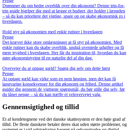
Penge
Drømmer du om bedre overblik over din økonomi? Denne trin-for-
trin guide hjælper dig med at lægge et budget, der holder i længden
– så du kan prioritere det vigtige, spare op og skabe økonomisk ro i
hverdagen.
Hold styr på økonomien med enkle rutiner i hverdagen
Penge
Det kræver ikke store omlægninger at få styr på økonomien. Med
enkle rutiner kan du skabe overblik, undgå uventede udgifter og få
mere tryghed i hverdagen. Her får du inspiration til, hvordan du kan
gøre økonomistyring til en naturlig del af din dag.
Overvejer du at optage gæld? Spørg dig selv om dette først
Penge
At optage gæld kan virke som en nem løsning, men det kan få
langvarige konsekvenser for din økonomi og frihed. Denne artikel
guider dig gennem de vigtigste spørgsmål, du bør stille dig selv, før
du låner penge – så du kan træffe et velovervejet valg.
Gennemsigtighed og tillid
Et af kendetegnene ved det danske skattesystem er den høje grad af
tillid. De fleste danskere betaler deres skat uden større problemer, og
systemet er i vid udstrækning baseret på selvangivelse og digital