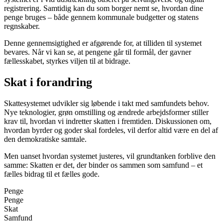
registrering. Samtidig kan du som borger nemt se, hvordan dine
penge bruges – både gennem kommunale budgetter og statens
regnskaber.
Denne gennemsigtighed er afgørende for, at tilliden til systemet
bevares. Når vi kan se, at pengene går til formål, der gavner
fællesskabet, styrkes viljen til at bidrage.
Skat i forandring
Skattesystemet udvikler sig løbende i takt med samfundets behov.
Nye teknologier, grøn omstilling og ændrede arbejdsformer stiller
krav til, hvordan vi indretter skatten i fremtiden. Diskussionen om,
hvordan byrder og goder skal fordeles, vil derfor altid være en del af
den demokratiske samtale.
Men uanset hvordan systemet justeres, vil grundtanken forblive den
samme: Skatten er det, der binder os sammen som samfund – et
fælles bidrag til et fælles gode.
Penge
Penge
Skat
Samfund