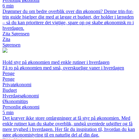
Personlig økonomi
6 min
Drømmer du om bedre overblik over din økonomi? Denne trin-for-
trin guide hjælper dig med at lægge et budget, der holder i længden
– så du kan prioritere det vigtige, spare op og skabe økonomisk ro i
hverdagen.
Zita Sørensen
Zita
Sørensen
Hold styr på økonomien med enkle rutiner i hverdagen
Få ro på økonomien med små, overskuelige vaner i hverdagen
Penge
Penge
Privatøkonomi
Budget
Hverdagsøkonomi
Økonomitips
Personlig økonomi
5 min
Det kræver ikke store omlægninger at få styr på økonomien. Med
enkle rutiner kan du skabe overblik, undgå uventede udgifter og få
mere tryghed i hverdagen. Her får du inspiration til, hvordan du kan
gøre økonomistyring til en naturlig del af din dag.