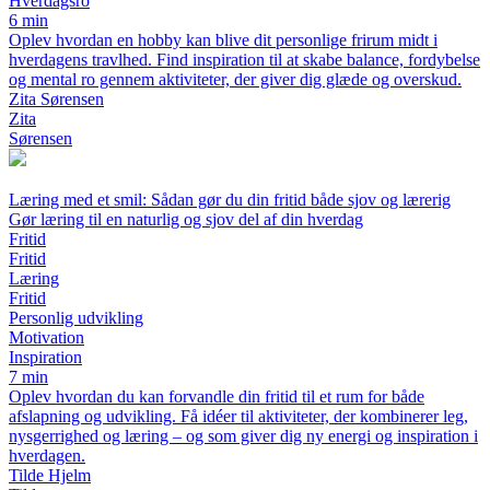
Hverdagsro
6 min
Oplev hvordan en hobby kan blive dit personlige frirum midt i
hverdagens travlhed. Find inspiration til at skabe balance, fordybelse
og mental ro gennem aktiviteter, der giver dig glæde og overskud.
Zita Sørensen
Zita
Sørensen
Læring med et smil: Sådan gør du din fritid både sjov og lærerig
Gør læring til en naturlig og sjov del af din hverdag
Fritid
Fritid
Læring
Fritid
Personlig udvikling
Motivation
Inspiration
7 min
Oplev hvordan du kan forvandle din fritid til et rum for både
afslapning og udvikling. Få idéer til aktiviteter, der kombinerer leg,
nysgerrighed og læring – og som giver dig ny energi og inspiration i
hverdagen.
Tilde Hjelm