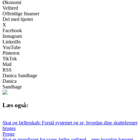
Økonomi
Velfærd
Offentlige finanser
Del med hjertet
X
Facebook
Instagram
LinkedIn
YouTube
Pinterest
TikTok
Mail
RSS
Danica Sandhage
Danica
Sandhage
Læs også:
Skat og fællesskab: Forstå systemet og se, hvordan dine skattekroner
bruges
Penge
Skat er grundlaget for vores fælles velfærd – men hvordan hænger