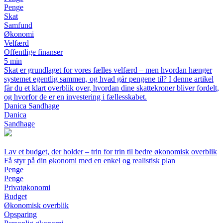
Penge
Skat
Samfund
Økonomi
Velfærd
Offentlige finanser
5 min
Skat er grundlaget for vores fælles velfærd – men hvordan hænger
systemet egentlig sammen, og hvad går pengene til? I denne artikel
får du et klart overblik over, hvordan dine skattekroner bliver fordelt,
og hvorfor de er en investering i fællesskabet.
Danica Sandhage
Danica
Sandhage
Lav et budget, der holder – trin for trin til bedre økonomisk overblik
Få styr på din økonomi med en enkel og realistisk plan
Penge
Penge
Privatøkonomi
Budget
Økonomisk overblik
Opsparing