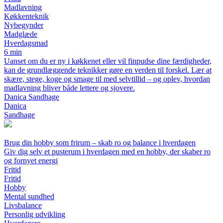
Madlavning
Køkkenteknik
Nybegynder
Madglæde
Hverdagsmad
6 min
Uanset om du er ny i køkkenet eller vil finpudse dine færdigheder,
kan de grundlæggende teknikker gøre en verden til forskel. Lær at
skære, stege, koge og smage til med selvtillid – og oplev, hvordan
madlavning bliver både lettere og sjovere.
Danica Sandhage
Danica
Sandhage
Brug din hobby som frirum – skab ro og balance i hverdagen
Giv dig selv et pusterum i hverdagen med en hobby, der skaber ro
og fornyet energi
Fritid
Fritid
Hobby
Mental sundhed
Livsbalance
Personlig udvikling