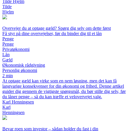
Tilde Hjelm
Tilde
Hjelm
Overvejer du at optage gæld? Spørg dig selv om dette først
Få styr på dine overvejelser, før du binder dig til et lån
Penge
Penge
Privatøkonomi
Lån
Gæld
Økonomisk rådgivning
Personlig økonomi
2 min
At optage gæld kan virke som en nem løsning, men det kan få
langvarige konsekvenser for din økonomi og frihed. Denne artikel
guider dig gennem de vigtigste spørgsmål, du bør stille dig selv, før
du låner penge – så du kan træffe et velovervejet valg.
Karl Henningsen
Karl
Henningsen
Bevar roen som investor – sådan holder du fast i din