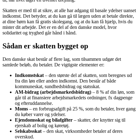
Skatten er med til at sikre, at alle har adgang til basale ydelser uanset
indkomst. Det betyder, at du kan gå til lægen uden at betale direkte,
at dine børn kan få gratis skolegang, og at du kan få hjælp, hvis du
mister dit arbejde. Det er en del af den danske model, hvor
solidaritet og tryghed går hånd i hånd.
Sådan er skatten bygget op
Den danske skat består af flere lag, som tilsammen udgør det
samlede beløb, du betaler. De vigtigste elementer er:
Indkomstskat
– den største del af skatten, som beregnes ud
fra din løn eller anden indkomst. Den består af både
kommuneskat, sundhedsbidrag og statsskat.
AM-bidrag (arbejdsmarkedsbidrag)
– 8 % af din løn, som
går til at finansiere arbejdsmarkedets ordninger, fx dagpenge
og efteruddannelse.
Moms
– en forbrugsafgift på 25 %, som du betaler, hver gang
du køber varer og ydelser.
Ejendomsskat og bilafgifter
– skatter, der knytter sig til
ejerskab af bolig og køretøj.
Selskabsskat
– den skat, virksomheder betaler af deres
overskud.