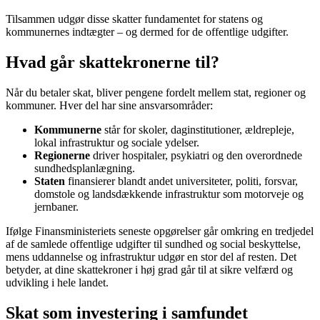
Tilsammen udgør disse skatter fundamentet for statens og
kommunernes indtægter – og dermed for de offentlige udgifter.
Hvad går skattekronerne til?
Når du betaler skat, bliver pengene fordelt mellem stat, regioner og
kommuner. Hver del har sine ansvarsområder:
Kommunerne
står for skoler, daginstitutioner, ældrepleje,
lokal infrastruktur og sociale ydelser.
Regionerne
driver hospitaler, psykiatri og den overordnede
sundhedsplanlægning.
Staten
finansierer blandt andet universiteter, politi, forsvar,
domstole og landsdækkende infrastruktur som motorveje og
jernbaner.
Ifølge Finansministeriets seneste opgørelser går omkring en tredjedel
af de samlede offentlige udgifter til sundhed og social beskyttelse,
mens uddannelse og infrastruktur udgør en stor del af resten. Det
betyder, at dine skattekroner i høj grad går til at sikre velfærd og
udvikling i hele landet.
Skat som investering i samfundet