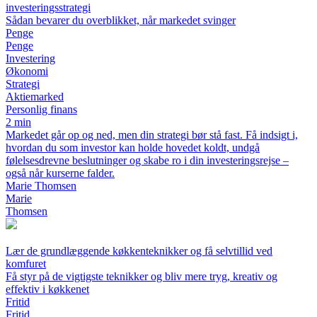
investeringsstrategi
Sådan bevarer du overblikket, når markedet svinger
Penge
Penge
Investering
Økonomi
Strategi
Aktiemarked
Personlig finans
2 min
Markedet går op og ned, men din strategi bør stå fast. Få indsigt i,
hvordan du som investor kan holde hovedet koldt, undgå
følelsesdrevne beslutninger og skabe ro i din investeringsrejse –
også når kurserne falder.
Marie Thomsen
Marie
Thomsen
Lær de grundlæggende køkkenteknikker og få selvtillid ved
komfuret
Få styr på de vigtigste teknikker og bliv mere tryg, kreativ og
effektiv i køkkenet
Fritid
Fritid