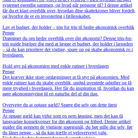
systemet egentlig sammen, og hvad går pengene til? I denne artikel
får du et klart overblik over, hvordan dine skattekroner bliver fordelt,
og hvorfor de er en investering i fællesskabet.
Lav et budget, der holder – trin for trin til bedre økonomisk overblik
Penge
Drømmer du om bedre overblik over din økonomi? Denne trin-for-
trin guide hjælper dig med at lægge et budget, der holder i længden
– så du kan prioritere det vigtige, spare op og skabe økonomisk ro i
hverdagen.
Hold styr på økonomien med enkle rutiner i hverdagen
Penge
Det kræver ikke store omlægninger at få styr på økonomien. Med
enkle rutiner kan du skabe overblik, undgå uventede udgifter og få
mere tryghed i hverdagen. Her får du inspiration til, hvordan du kan
gøre økonomistyring til en naturlig del af din dag.
Overvejer du at optage gæld? Spørg dig selv om dette først
Penge
At optage gæld kan virke som en nem løsning, men det kan få
langvarige konsekvenser for din økonomi og frihed. Denne artikel
guider dig gennem de vigtigste spørgsmål, du bør stille dig selv, før
du låner penge – så du kan træffe et velovervejet valg.