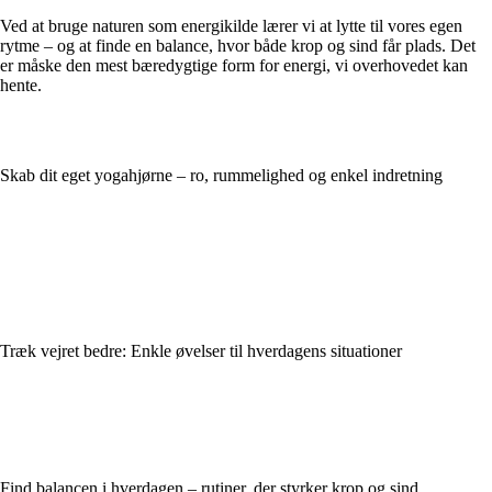
Ved at bruge naturen som energikilde lærer vi at lytte til vores egen
rytme – og at finde en balance, hvor både krop og sind får plads. Det
er måske den mest bæredygtige form for energi, vi overhovedet kan
hente.
Skab dit eget yogahjørne – ro, rummelighed og enkel indretning
Træk vejret bedre: Enkle øvelser til hverdagens situationer
Find balancen i hverdagen – rutiner, der styrker krop og sind