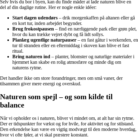
Selv hvis du bor i byen, kan du finde måder at lade naturen blive en
del af din daglige rutine. Her er nogle enkle idéer:
Start dagen udendørs
– drik morgenkaffen på altanen eller gå
en kort tur, inden arbejdet begynder.
Brug frokostpausen
– find en nærliggende park eller grøn plet,
hvor du kan trække vejret dybt og få lidt sollys.
Planlæg ugentlige naturpauser
– en fast gåtur i weekenden, en
tur til stranden eller en eftermiddag i skoven kan blive et fast
ritual.
Bring naturen ind
– planter, blomster og naturlige materialer i
hjemmet kan skabe en rolig atmosfære og minde dig om
naturens rytme.
Det handler ikke om store forandringer, men om små vaner, der
tilsammen giver mere energi og overskud.
Naturen som spejl – og som kilde til
balance
Når vi opholder os i naturen, bliver vi mindet om, at alt har sin rytme.
Der er tidspunkter for vækst og for hvile, for aktivitet og for stilstand.
Den erkendelse kan være en vigtig modvægt til den moderne hverdag,
hvor vi ofte føler, at vi skal præstere konstant.