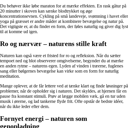
Du behøver ikke løbe maraton for at mærke effekten. En rask gåtur på
20 minutter i skoven kan sænke blodtrykket og øge
koncentrationsevnen. Cykling på små landeveje, svømning i havet eller
yoga på græsset er andre måder at kombinere bevægelse og natur på.
Det vigtigste er, at du finder en form, der føles naturlig og giver dig lyst
til at komme ud igen.
Ro og nærvær – naturens stille kraft
Naturen kan også være et fristed for ro og refleksion. Når du sætter
tempoet ned og blot observerer omgivelserne, begynder du at mærke
en anden rytme – naturens egen. Lyden af vinden i træerne, fuglenes
sang eller bølgernes bevægelse kan virke som en form for naturlig
meditation.
Mange oplever, at de får lettere ved at tænke klart og finde løsninger på
problemer, når de opholder sig i naturen. Det skyldes, at hjernen får en
pause fra konstant stimuli. Prøv at lægge mobilen væk, gå en tur uden
musik i ørerne, og lad tankerne flyde frit. Ofte opstår de bedste idéer,
når du ikke leder efter dem.
Fornyet energi – naturen som
genopladning