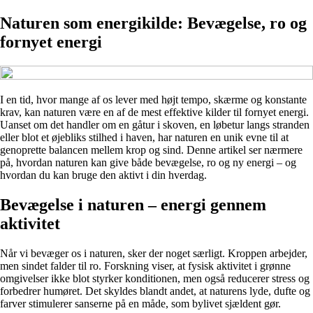
Naturen som energikilde: Bevægelse, ro og
fornyet energi
I en tid, hvor mange af os lever med højt tempo, skærme og konstante
krav, kan naturen være en af de mest effektive kilder til fornyet energi.
Uanset om det handler om en gåtur i skoven, en løbetur langs stranden
eller blot et øjebliks stilhed i haven, har naturen en unik evne til at
genoprette balancen mellem krop og sind. Denne artikel ser nærmere
på, hvordan naturen kan give både bevægelse, ro og ny energi – og
hvordan du kan bruge den aktivt i din hverdag.
Bevægelse i naturen – energi gennem
aktivitet
Når vi bevæger os i naturen, sker der noget særligt. Kroppen arbejder,
men sindet falder til ro. Forskning viser, at fysisk aktivitet i grønne
omgivelser ikke blot styrker konditionen, men også reducerer stress og
forbedrer humøret. Det skyldes blandt andet, at naturens lyde, dufte og
farver stimulerer sanserne på en måde, som bylivet sjældent gør.