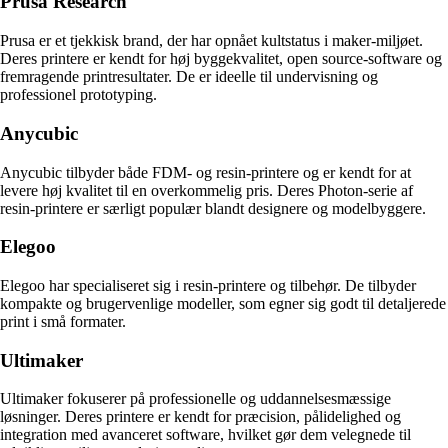
Prusa Research
Prusa er et tjekkisk brand, der har opnået kultstatus i maker-miljøet.
Deres printere er kendt for høj byggekvalitet, open source-software og
fremragende printresultater. De er ideelle til undervisning og
professionel prototyping.
Anycubic
Anycubic tilbyder både FDM- og resin-printere og er kendt for at
levere høj kvalitet til en overkommelig pris. Deres Photon-serie af
resin-printere er særligt populær blandt designere og modelbyggere.
Elegoo
Elegoo har specialiseret sig i resin-printere og tilbehør. De tilbyder
kompakte og brugervenlige modeller, som egner sig godt til detaljerede
print i små formater.
Ultimaker
Ultimaker fokuserer på professionelle og uddannelsesmæssige
løsninger. Deres printere er kendt for præcision, pålidelighed og
integration med avanceret software, hvilket gør dem velegnede til