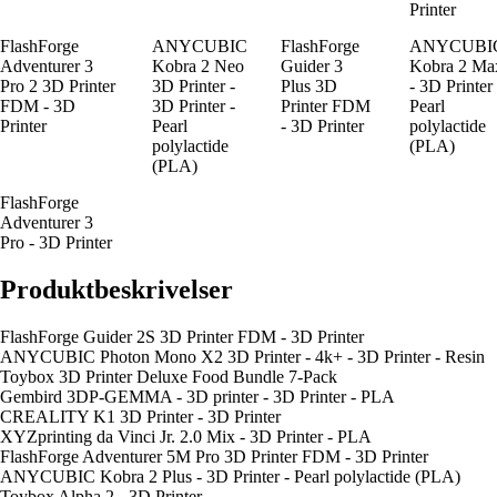
Printer
FlashForge
ANYCUBIC
FlashForge
ANYCUBI
Adventurer 3
Kobra 2 Neo
Guider 3
Kobra 2 Ma
Pro 2 3D Printer
3D Printer -
Plus 3D
- 3D Printer 
FDM - 3D
3D Printer -
Printer FDM
Pearl
Printer
Pearl
- 3D Printer
polylactide
polylactide
(PLA)
(PLA)
FlashForge
Adventurer 3
Pro - 3D Printer
Produktbeskrivelser
FlashForge Guider 2S 3D Printer FDM - 3D Printer
ANYCUBIC Photon Mono X2 3D Printer - 4k+ - 3D Printer - Resin
Toybox 3D Printer Deluxe Food Bundle 7-Pack
Gembird 3DP-GEMMA - 3D printer - 3D Printer - PLA
CREALITY K1 3D Printer - 3D Printer
XYZprinting da Vinci Jr. 2.0 Mix - 3D Printer - PLA
FlashForge Adventurer 5M Pro 3D Printer FDM - 3D Printer
ANYCUBIC Kobra 2 Plus - 3D Printer - Pearl polylactide (PLA)
Toybox Alpha 2 - 3D Printer