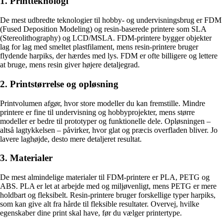
1. Printteknologi
De mest udbredte teknologier til hobby- og undervisningsbrug er FDM
(Fused Deposition Modeling) og resin-baserede printere som SLA
(Stereolithography) og LCD/MSLA. FDM-printere bygger objekter
lag for lag med smeltet plastfilament, mens resin-printere bruger
flydende harpiks, der hærdes med lys. FDM er ofte billigere og lettere
at bruge, mens resin giver højere detaljegrad.
2. Printstørrelse og opløsning
Printvolumen afgør, hvor store modeller du kan fremstille. Mindre
printere er fine til undervisning og hobbyprojekter, mens større
modeller er bedre til prototyper og funktionelle dele. Opløsningen –
altså lagtykkelsen – påvirker, hvor glat og præcis overfladen bliver. Jo
lavere laghøjde, desto mere detaljeret resultat.
3. Materialer
De mest almindelige materialer til FDM-printere er PLA, PETG og
ABS. PLA er let at arbejde med og miljøvenligt, mens PETG er mere
holdbart og fleksibelt. Resin-printere bruger forskellige typer harpiks,
som kan give alt fra hårde til fleksible resultater. Overvej, hvilke
egenskaber dine print skal have, før du vælger printertype.