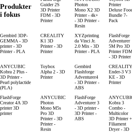
Guider 2S
Photon
Printer
Produkter
3D Printer
Mono X2 3D
Deluxe Foo
i fokus
FDM - 3D
Printer - 4k+
Bundle 7-
Printer
- 3D Printer -
Pack
Resin
Gembird 3DP-
CREALITY
XYZprinting
FlashForge
GEMMA - 3D
K1 3D
da Vinci Jr.
Adventurer
printer - 3D
Printer - 3D
2.0 Mix - 3D
5M Pro 3D
Printer - PLA
Printer
Printer - PLA
Printer FD
- 3D Printer
ANYCUBIC
Toybox
Gembird
CREALIT
Kobra 2 Plus -
Alpha 2 - 3D
Flashforge
Ender-3 V3
3D Printer -
Printer
Adventurer4
KE - 3D
Pearl polylactide
- 3D Printer -
Printer
(PLA)
ABS
FlashForge
ANYCUBIC
FlashForge
ANYCUBI
Creator 4A 3D
Photon
Adventurer 3
Kobra 3
printer 3D
Mono M5s
- 3D printer -
Combo -
printer
Pro 3D
3D Printer -
Multicolor
Printer - 3D
ABS
3D Printer +
Printer -
Filiament
Resin
Dryer - 3D