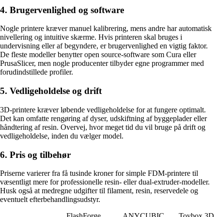
4. Brugervenlighed og software
Nogle printere kræver manuel kalibrering, mens andre har automatisk
nivellering og intuitive skærme. Hvis printeren skal bruges i
undervisning eller af begyndere, er brugervenlighed en vigtig faktor.
De fleste modeller benytter open source-software som Cura eller
PrusaSlicer, men nogle producenter tilbyder egne programmer med
forudindstillede profiler.
5. Vedligeholdelse og drift
3D-printere kræver løbende vedligeholdelse for at fungere optimalt.
Det kan omfatte rengøring af dyser, udskiftning af byggeplader eller
håndtering af resin. Overvej, hvor meget tid du vil bruge på drift og
vedligeholdelse, inden du vælger model.
6. Pris og tilbehør
Priserne varierer fra få tusinde kroner for simple FDM-printere til
væsentligt mere for professionelle resin- eller dual-extruder-modeller.
Husk også at medregne udgifter til filament, resin, reservedele og
eventuelt efterbehandlingsudstyr.
FlashForge
ANYCUBIC
Toybox 3D